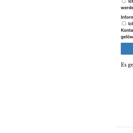
Ic
werde
Infor
Ic
Konta
gelös
Es g