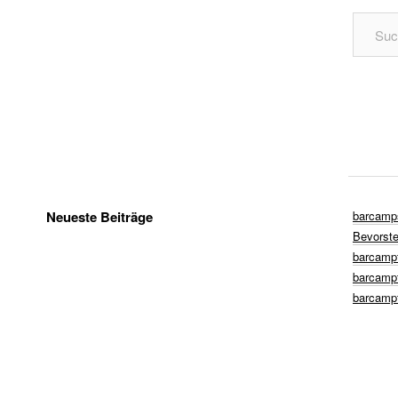
Neueste Beiträge
barcamp
Bevorst
barcampt
barcampt
barcampt