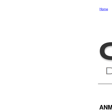
Home
ANM