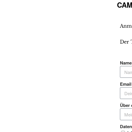
CAM
Anme
Der 
Nam
Email
Über 
Date