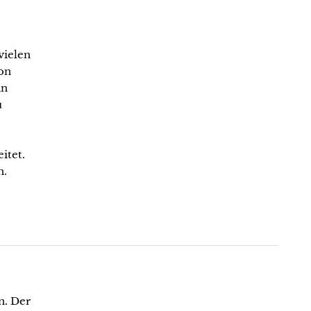
vielen
on
in
u
itet.
n.
n. Der