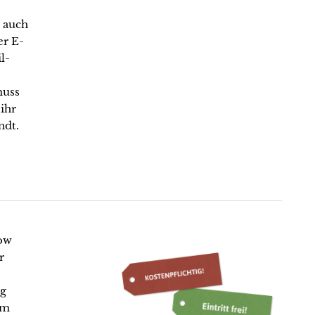
 auch
er E-
l-
muss
ihr
ndt.
low
r
ng
em