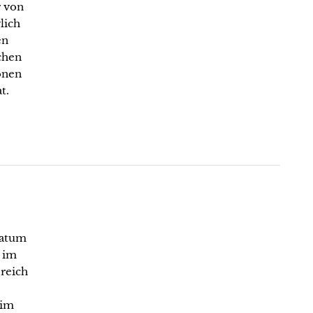
r von
lich
en
chen
ionen
t.
Datum
e im
reich
 im