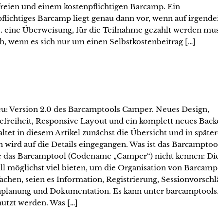
freien und einem kostenpflichtigen Barcamp. Ein
flichtiges Barcamp liegt genau dann vor, wenn auf irgende
B. eine Überweisung, für die Teilnahme gezahlt werden mus
ch, wenn es sich nur um einen Selbstkostenbeitrag […]
eu: Version 2.0 des Barcamptools Camper. Neues Design,
efreiheit, Responsive Layout und ein komplett neues Back
altet in diesem Artikel zunächst die Übersicht und in späte
n wird auf die Details eingegangen. Was ist das Barcamptoo
die das Barcamptool (Codename „Camper“) nicht kennen: Di
ll möglichst viel bieten, um die Organisation von Barcamp
achen, seien es Information, Registrierung, Sessionvorschl
nplanung und Dokumentation. Es kann unter barcamptools
nutzt werden. Was […]