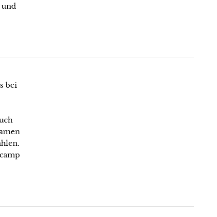
t und
s bei
auch
 Namen
hlen.
arcamp