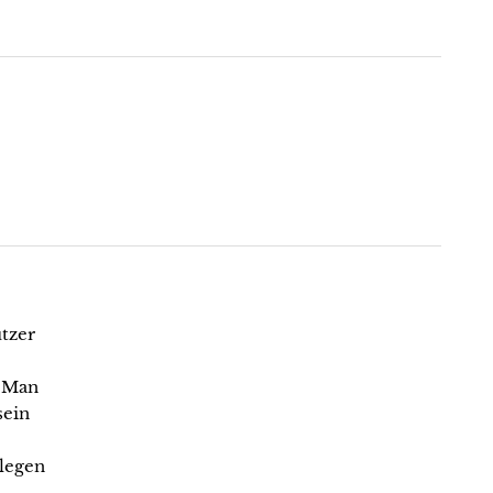
tzer
n Man
sein
nlegen