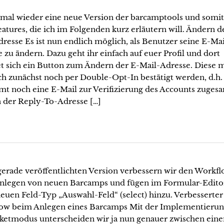
 mal wieder eine neue Version der barcamptools und somit
atures, die ich im Folgenden kurz erläutern will. Ändern d
resse Es ist nun endlich möglich, als Benutzer seine E-Mai
 zu ändern. Dazu geht ihr einfach auf euer Profil und dort
et sich ein Button zum Ändern der E-Mail-Adresse. Diese 
ch zunächst noch per Double-Opt-In bestätigt werden, d.h. 
t noch eine E-Mail zur Verifizierung des Accounts zugesa
 der Reply-To-Adresse […]
gerade veröffentlichten Version verbessern wir den Workf
nlegen von neuen Barcamps und fügen im Formular-Edito
euen Feld-Typ „Auswahl-Feld“ (select) hinzu. Verbesserter
ow beim Anlegen eines Barcamps Mit der Implementieru
cketmodus unterscheiden wir ja nun genauer zwischen ein