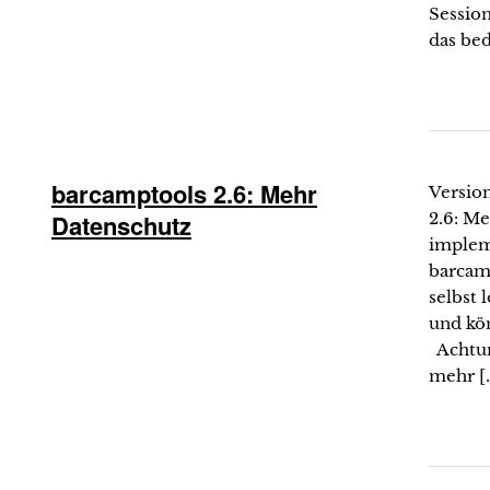
Session
das bed
barcamptools 2.6: Mehr
Version
Datenschutz
2.6: Me
impleme
barcamp
selbst 
und kö
Achtun
mehr [