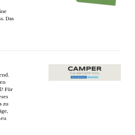
ine
s. Das
end.
ren
l? Für
eses
s zu
äge,
.eu