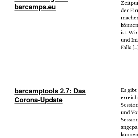
Zeitpun
barcamps.eu
der Fi
machen
können 
ist. Wi
und Ini
Falls […
barcamptools 2.7: Das
Es gibt
Corona-Update
erreic
Sessio
und Vot
Sessio
angepa
können