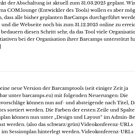
kt der Abschaltung ist aktuell zum 31.03.2025 geplant. Wi
rma COM.lounge (Entwickler des Tools) wollen es aber mög
, dass alle bisher geplanten BarCamps durchgeführt werd
und die Webseite noch bis zum 31.12.2025 online zu errei
r bedauern diesen Schritt sehr, da das Tool viele Organisat
tiativen bei der Organisation ihrer Barcamps unterstützt ha
]
 eine neue Version der Barcamptools (seit einiger Zeit ja
hbar unter barcamps.eu) mit folgenden Neuerungen: Die
nvorschläge können nun auf- und absteigende nach Titel, 
es sortiert werden. Die Farben der ersten Zeile und Spalt
nplan können nun unter „Design und Layout“ im Admin-Be
sst werden. (also das schwarz/grün) Videokonferenz-URLs
 im Sessionplan hinterlegt werden. Videokonferenz-URLs