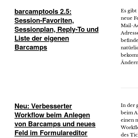
barcamptools 2.5:
Es gibt
Session-Favoriten,
neue Fe
Mail-Ad
Sessionplan, Reply-To und
Adresse
Liste der eigenen
befind
Barcamps
natürli
bekomm
Ändern
Neu: Verbesserter
In der 
Workflow beim Anlegen
beim A
einen n
von Barcamps und neues
Workfl
Feld im Formulareditor
des Ti