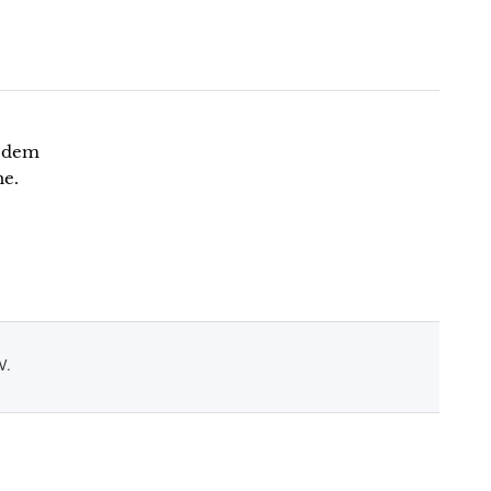
n dem
he.
V.