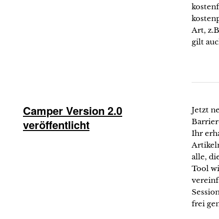
kosten
kostenp
Art, z.
gilt au
Camper Version 2.0
Jetzt n
veröffentlicht
Barrier
Ihr erh
Artikel
alle, 
Tool wi
vereinf
Sessio
frei ge