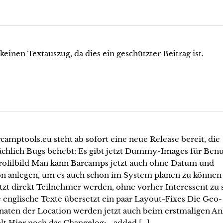
 keinen Textauszug, da dies ein geschützter Beitrag ist.
camptools.eu steht ab sofort eine neue Release bereit, die
ächlich Bugs behebt: Es gibt jetzt Dummy-Images für Benu
rofilbild Man kann Barcamps jetzt auch ohne Datum und
on anlegen, um es auch schon im System planen zu könne
tzt direkt Teilnehmer werden, ohne vorher Interessent zu 
 englische Texte übersetzt ein paar Layout-Fixes Die Geo-
naten der Location werden jetzt auch beim erstmaligen A
lt Hier noch das Changelog: - added […]