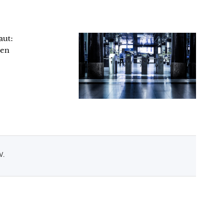
aut:
gen
V.